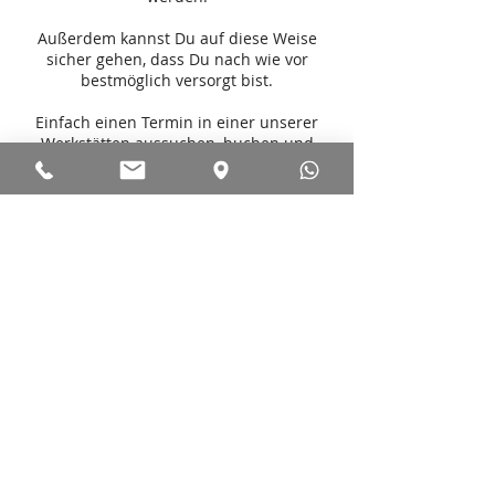
Außerdem kannst Du auf diese Weise
sicher gehen, dass Du nach wie vor
bestmöglich versorgt bist.
Einfach einen Termin in einer unserer
Werkstätten aussuchen, buchen und
fertig.
Den Rest erledigen wir dann für Dich an
İletişim Bilgileri
Schlather GmbH - Zentrale, Hauptwasen,
Balingen, Deutschland