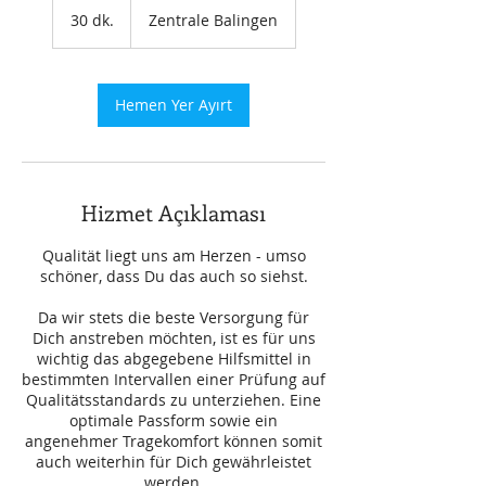
30 dk.
3
Zentrale Balingen
0
d
k
.
Hemen Yer Ayırt
Hizmet Açıklaması
Qualität liegt uns am Herzen - umso
schöner, dass Du das auch so siehst.
Da wir stets die beste Versorgung für
Dich anstreben möchten, ist es für uns
wichtig das abgegebene Hilfsmittel in
bestimmten Intervallen einer Prüfung auf
Qualitätsstandards zu unterziehen. Eine
optimale Passform sowie ein
angenehmer Tragekomfort können somit
auch weiterhin für Dich gewährleistet
werden.