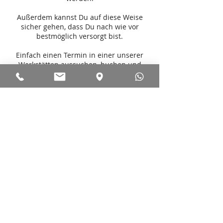
Außerdem kannst Du auf diese Weise
sicher gehen, dass Du nach wie vor
bestmöglich versorgt bist.
Einfach einen Termin in einer unserer
Werkstätten aussuchen, buchen und
fertig.
Den Rest erledigen wir dann für Dich an
Kontaktangaben
Gartenstraße 88, Ravensburg,
Deutschland