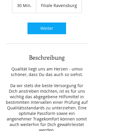
30 Min.
3
Filiale Ravensburg
0
M
i
n
Weiter
.
Beschreibung
Qualität liegt uns am Herzen - umso
schöner, dass Du das auch so siehst.
Da wir stets die beste Versorgung für
Dich anstreben möchten, ist es für uns
wichtig das abgegebene Hilfsmittel in
bestimmten Intervallen einer Prüfung auf
Qualitätsstandards zu unterziehen. Eine
optimale Passform sowie ein
angenehmer Tragekomfort können somit
auch weiterhin für Dich gewährleistet
werden.