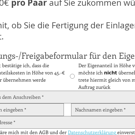
pro Paar
00€
auf Sie zukommen wü
mit, ob Sie die Fertigung der Einlag
.
ngs-/Freigabeformular für den Eige
 bestätige ich, dass die
Der Eigenanteil in Höhe v
teilskosten in Höhe von 45.-€
möchte ich 𝗻𝗶𝗰𝗵𝘁 über
ar übernehmen werde
trete hiermit gleich von
Auftrag zurück
läre mich mit den AGB und der 
Datenschutzerklärung 
einvers