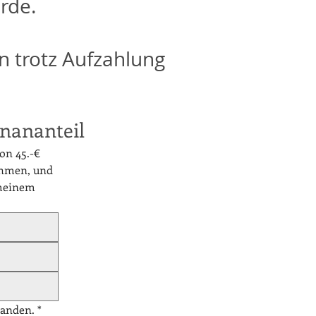
rde.
en trotz Aufzahlung
nananteil
on 45.-€
nehmen, und
 meinem
tanden.
*