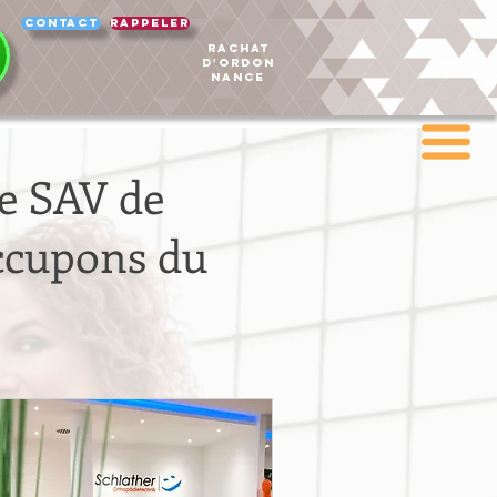
Contact
rappeler
RACHAT
D'ORDON
NANCE
e SAV de
occupons du