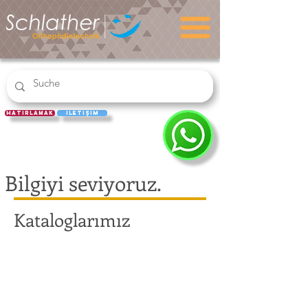
hatırlamak
İletişim
REÇETE
KULLAN
Bilgiyi seviyoruz.
Kataloglarımız
Inko-Ratgeber
Mobil nach Amputation
Ratgeber Kompression 2020
Unser
Mobil
Ratgeber
Inko-
nach
Kompression
Ratgeber
Amputation
2020