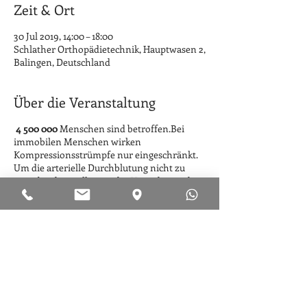
Zeit & Ort
30 Jul 2019, 14:00 – 18:00
Schlather Orthopädietechnik, Hauptwasen 2,
Balingen, Deutschland
Über die Veranstaltung
4 500 000
Menschen sind betroffen.Bei
immobilen Menschen wirken
Kompressionsstrümpfe nur eingeschränkt.
Um die arterielle Durchblutung nicht zu
unterbinden, sollte vor der Verordnung der
Knöcheldruckindex (KDI) mit einem
Taschen-Doppler bestimmt werden. Bei
Patienten mit pAVK und Polyneuropathie
sollte eine Kompressionstherapie nur unter
ärztlicher Kontrolle und Verantwortung
durchgeführt werden.
Ziele
Wie sieht eine perfekte
Kompressionsversorgung aus?