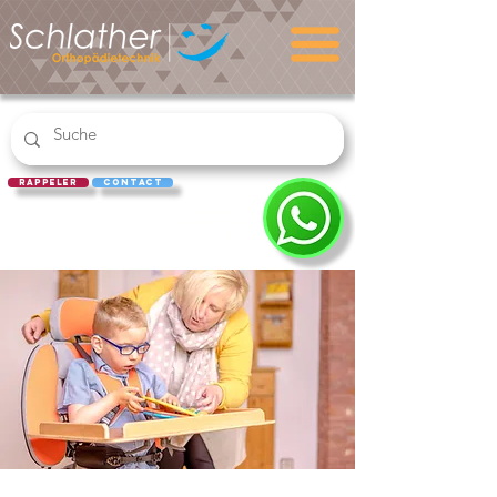
rappeler
Contact
RACHAT
D'ORDONN
ANCE