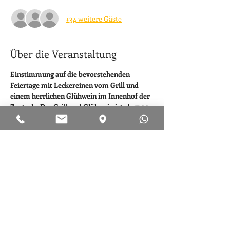
+34 weitere Gäste
Über die Veranstaltung
Einstimmung auf die bevorstehenden 
Feiertage mit Leckereinen vom Grill und 
einem herrlichen Glühwein im Innenhof der 
Zentrale. Der Grill und Glühwein ist ab 17.00 
Uhr heiß!
An diesem Tag werden wir alle Filialen 
bereits um 17.00 Uhr schliesen.
Wir freuen uns auf Eure Anmeldung
Diese Veranstaltung teilen