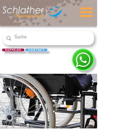
rappeler
Contact
RACHAT
D'ORDONN
ANCE