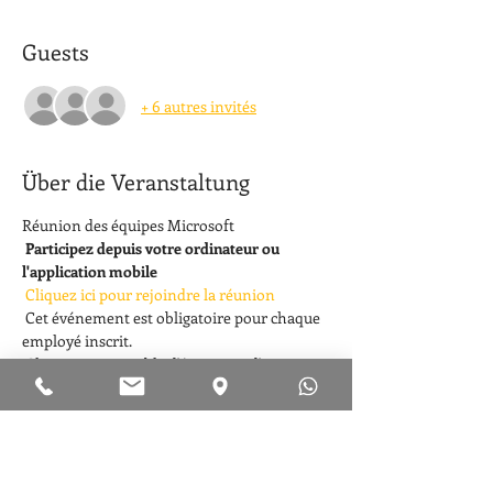
Guests
+ 6 autres invités
Über die Veranstaltung
Réunion des équipes Microsoft
Participez depuis votre ordinateur ou 
l'application mobile
Cliquez ici pour rejoindre la réunion
 Cet événement est obligatoire pour chaque 
employé inscrit.
 Chaque responsable d'équipe ou d'agence 
est responsable de l'organisation des 
participants.
 Vous pouvez également participer à 
l'instruction en ligne
Weiterlesen >