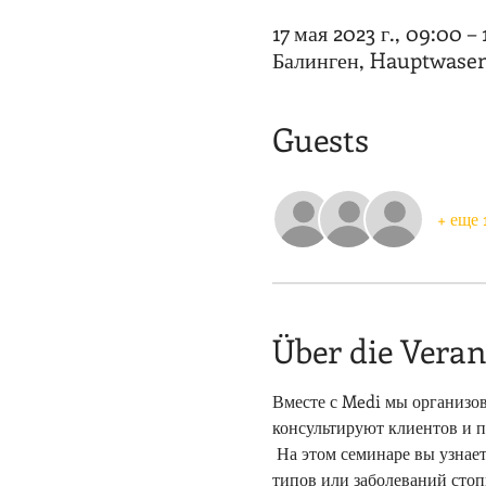
17 мая 2023 г., 09:00 – 
Балинген, Hauptwasen 
Guests
+ еще 
Über die Veran
Вместе с Medi мы организов
консультируют клиентов и п
 На этом семинаре вы узнаете обо всех распространенных заболеваниях стопы, о том, какие стельки подходят для каких 
типов или заболеваний стоп