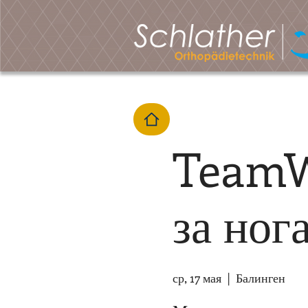
TeamW
за ног
ср, 17 мая
  |  
Балинген