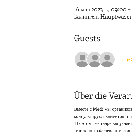
16 мая 2023 г., 09:00 –
Балинген, Hauptwasen 
Guests
+ еще 
Über die Veran
Вместе с Medi мы организов
консультируют клиентов и п
 На этом семинаре вы узнаете обо всех распространенных заболеваниях стопы, о том, какие стельки подходят для каких 
типов или заболеваний стоп