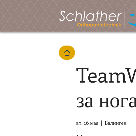
TeamW
за ног
вт, 16 мая
  |  
Балинген