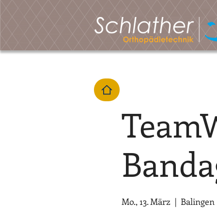
TeamW
Banda
Mo., 13. März
  |  
Balingen