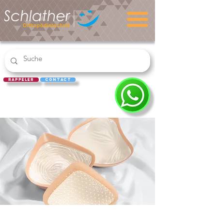
rappeler
Contact
RACHAT
D'ORDONN
ANCE