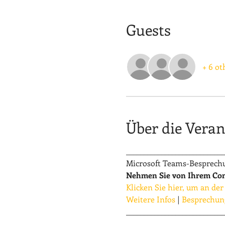
Guests
+ 6 ot
Über die Veran
____________________________
Microsoft Teams-Besprech
Nehmen Sie von Ihrem Comp
Klicken Sie hier, um an d
Weitere Infos
 | 
Besprechun
____________________________