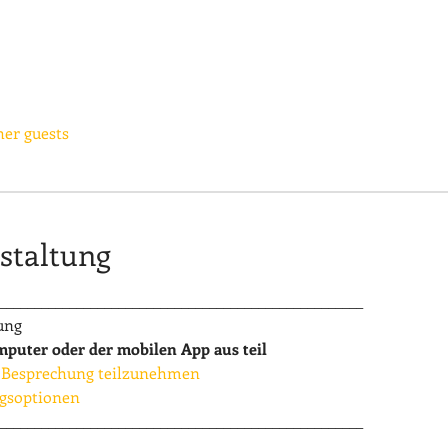
her guests
staltung
____________________________________________________
ung
uter oder der mobilen App aus teil
er Besprechung teilzunehmen
gsoptionen
____________________________________________________