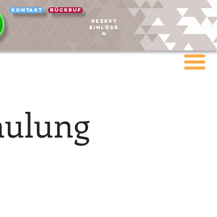
Kontakt
Rückruf
REZEPT
EINLÖSE
N
hulung