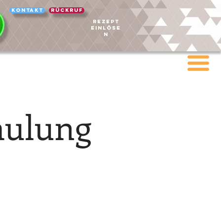
Kontakt
Rückruf
REZEPT
EINLÖSE
N
hulung