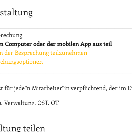
staltung
__________________________________________________
prechung
 Computer oder der mobilen App aus teil
 an der Besprechung teilzunehmen
echungsoptionen
__________________________________________________
t für jede*n Mitarbeiter*in verpflichtend, der im 
i, Verwaltung, OST, OT
lleiter ist für die Einteilung der Teilnehmer*innen
ltung teilen