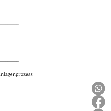
_________
_________
Einlagenprozess
 verantwortlich.