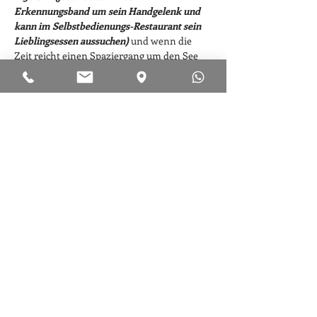
Erkennungsband um sein Handgelenk und 
kann im Selbstbedienungs-Restaurant sein 
Lieblingsessen aussuchen) 
und wenn die 
Zeit reicht einen Spaziergang um den See 
machen. Weiterfahrt durchs Paznauntal 
nach Imst. Nach der Ankunft 
um 14:00 Uh
r 
im Hotel Zimmerbezug. Danach wandern 
wir mit der Wanderführerin Bruni 
(ca. 14:30 
Uhr bis 16:30 Uhr)
 durch die 
Rosengartenschlucht. 
Bitte nehmt feste 
Wanderschuhe mit! 
Die Schönheit der 
Schlucht und der Reichtum an Tieren und 
Blumen…
Mehr anzeigen
Diese Veranstaltung teilen